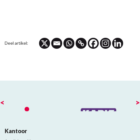
Deel artikel:
<
>
Kantoor