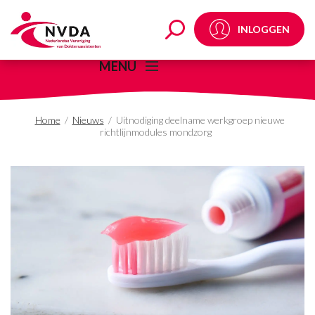
Uitnodiging deelname 
INLOGGEN
MENU
Home
/
Nieuws
/
Uitnodiging deelname werkgroep nieuwe
richtlijnmodules mondzorg