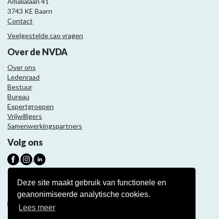
Amalialaan 41
3743 KE Baarn
Contact
Veelgestelde cao vragen
Over de NVDA
Over ons
Ledenraad
Bestuur
Bureau
Expertgroepen
Vrijwilligers
Samenwerkingspartners
Volg ons
Nieuwsbrief
Deze site maakt gebruik van functionele en
geanonimiseerde analytische cookies.
Meld je aan
Lees meer