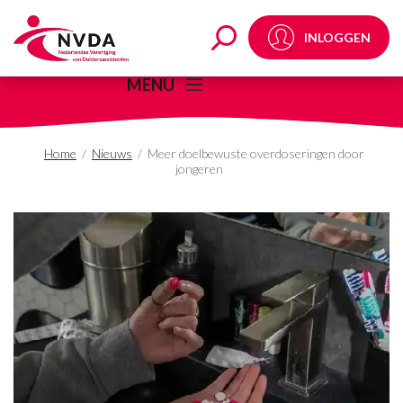
Meer doelbewuste ove
INLOGGEN
MENU
Home
/
Nieuws
/
Meer doelbewuste overdoseringen door
jongeren