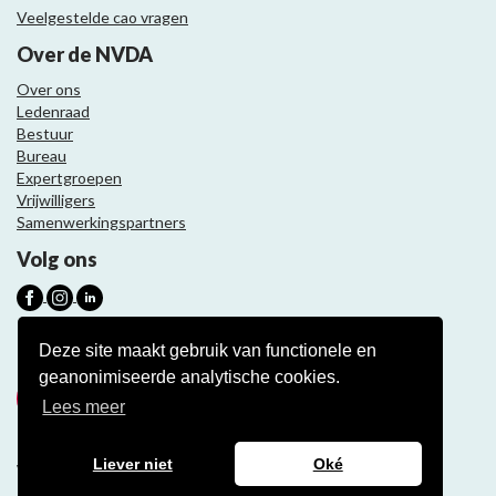
Veelgestelde cao vragen
Over de NVDA
Over ons
Ledenraad
Bestuur
Bureau
Expertgroepen
Vrijwilligers
Samenwerkingspartners
Volg ons
Nieuwsbrief
Deze site maakt gebruik van functionele en
geanonimiseerde analytische cookies.
Meld je aan
Lees meer
Liever niet
Oké
Website ontwikkeling door Eenvoud.