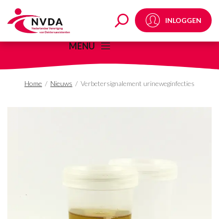
Verbetersignalement u
INLOGGEN
MENU
Home
/
Nieuws
/
Verbetersignalement urineweginfecties