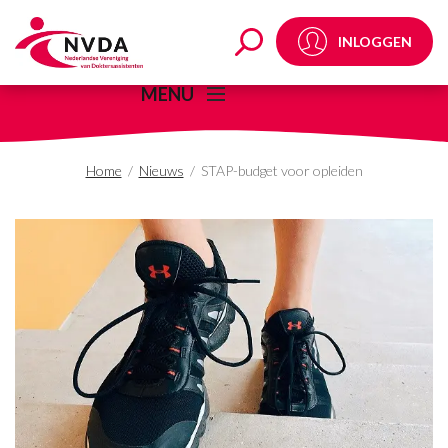
STAP-budget voor ople
INLOGGEN
MENU
Home
/
Nieuws
/
STAP-budget voor opleiden