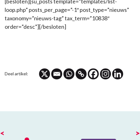
[besloten][su_posts template=”templates/list-
loop.php” posts_per_page=”-1″ post_type=”nieuws”
taxonomy=”nieuws-tag” tax_term=”10838″
order=”desc”][/besloten]
Deel artikel:
<
>