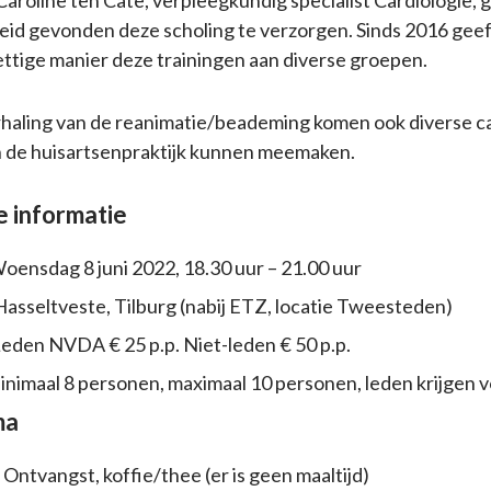
roline ten Cate, verpleegkundig specialist Cardiologie, 
id gevonden deze scholing te verzorgen. Sinds 2016 geeft
ettige manier deze trainingen aan diverse groepen.
rhaling van de reanimatie/beademing komen ook diverse c
n de huisartsenpraktijk kunnen meemaken.
e informatie
ensdag 8 juni 2022, 18.30 uur – 21.00 uur
Hasseltveste, Tilburg (nabij ETZ, locatie Tweesteden)
eden NVDA € 25 p.p. Niet-leden € 50 p.p.
nimaal 8 personen, maximaal 10 personen, leden krijgen 
ma
 Ontvangst, koffie/thee (er is geen maaltijd)