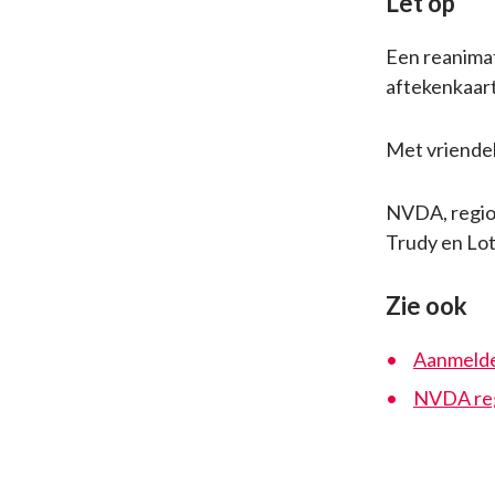
Let op
Een reanimati
aftekenkaar
Met vriendel
NVDA, regio 
Trudy en Lot
Zie ook
Aanmelde
NVDA reg