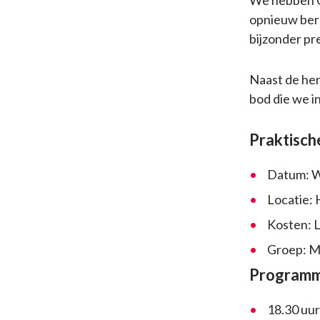
We hebben Ca
opnieuw bere
bijzonder pr
Naast de he
bod die we i
Praktisch
Datum: Wo
Locatie: 
Kosten: L
Groep: Mi
Program
18.30 uur