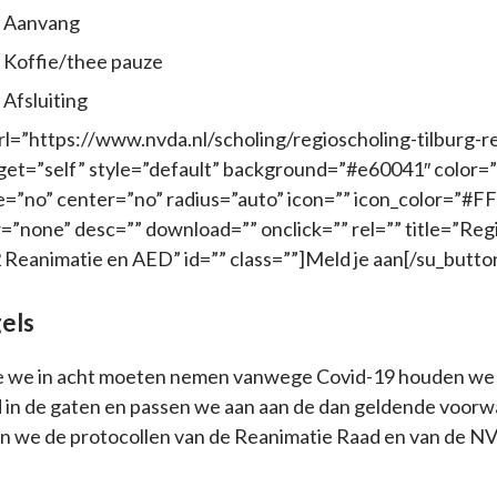
r Aanvang
 Koffie/thee pauze
 Afsluiting
rl=”https://www.nvda.nl/scholing/regioscholing-tilburg-r
rget=”self” style=”default” background=”#e60041″ color
e=”no” center=”no” radius=”auto” icon=”” icon_color=”#
”none” desc=”” download=”” onclick=”” rel=”” title=”Reg
 Reanimatie en AED” id=”” class=””]Meld je aan[/su_butto
els
ie we in acht moeten nemen vanwege Covid-19 houden we
 in de gaten en passen we aan aan de dan geldende voorw
en we de protocollen van de Reanimatie Raad en van de N