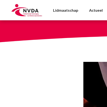
Regioscholing Tilburg
Lidmaatschap
Actueel