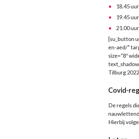
18.45 uu
19.45 uur
21.00 uur
[su_button u
en-aed/” ta
size=”8″ wid
text_shadow=
Tilburg 2022
Covid-reg
De regels d
nauwlettend
Hierbij volg