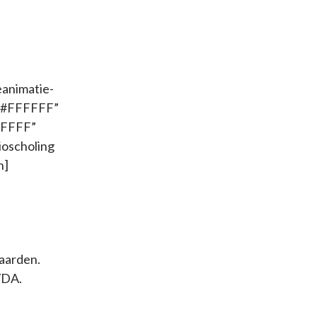
eanimatie-
=”#FFFFFF”
FFFFFF”
ioscholing
n]
aarden.
VDA.