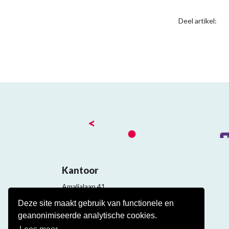
Deel artikel:
<
Kantoor
Amalialaan 41
3743 KE Baarn
Deze site maakt gebruik van functionele en
Contact
geanonimiseerde analytische cookies.
Veelgestelde cao vragen