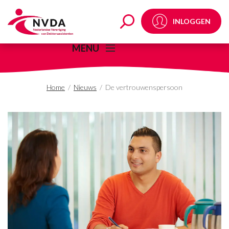
De vertrouwensperso
INLOGGEN
MENU
Home
/
Nieuws
/
De vertrouwenspersoon