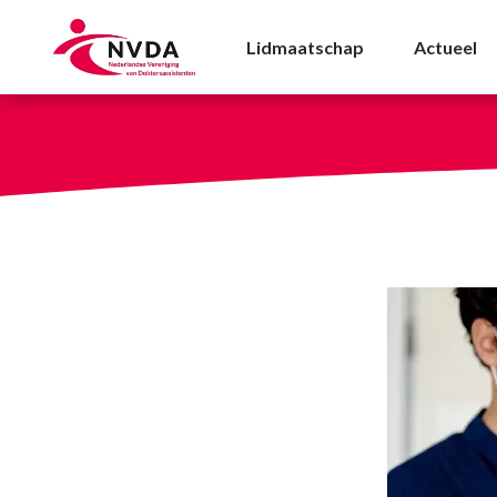
Voorrang bij vaccinatie
Lidmaatschap
Actueel