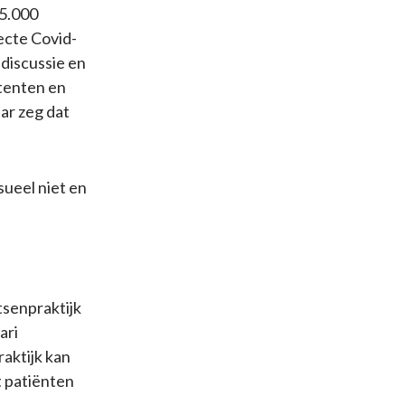
15.000
ecte Covid-
discussie en
stenten en
aar zeg dat
sueel niet en
tsenpraktijk
ari
aktijk kan
t patiënten