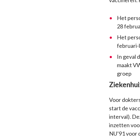
vaccineren. 
Het perso
28 februa
Het perso
februari-
In geval 
maakt VW
groep
Ziekenhu
Voor dokters
start de vac
interval). De
inzetten voo
NU’91 voor de