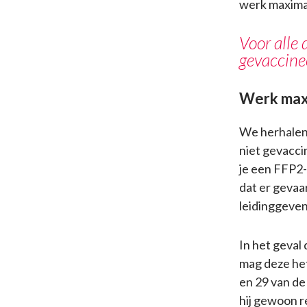
werk maximaa
Voor alle 
gevaccinee
Werk maxi
We herhalen 
niet gevacci
je een FFP2-
dat er gevaar
leidinggeve
In het geval
mag deze het
en 29 van de
hij gewoon r