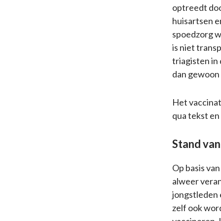
optreedt doo
huisartsen e
spoedzorg wo
is niet tran
triagisten in
dan gewoon e
Het vaccinat
qua tekst en
Stand van
Op basis van 
alweer veran
jongstleden 
zelf ook wor