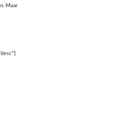
en. Maar
”desc”]