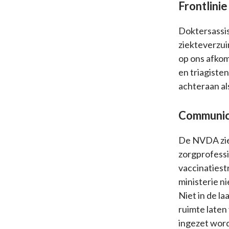
Frontlinie
Doktersassis
ziekteverzui
op ons afkom
en triagisten
achteraan al
Communic
De NVDA ziet
zorgprofessi
vaccinatiest
ministerie ni
Niet in de la
ruimte laten
ingezet wor