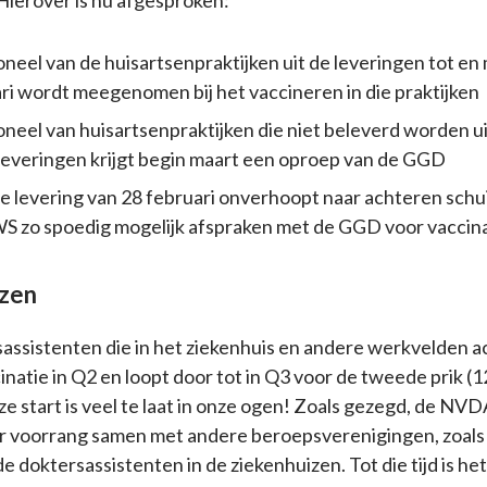
Hierover is nu afgesproken:
neel van de huisartsenpraktijken uit de leveringen tot en 
ri wordt meegenomen bij het vaccineren in die praktijken
neel van huisartsenpraktijken die niet beleverd worden ui
leveringen krijgt begin maart een oproep van de GGD
de levering van 28 februari onverhoopt naar achteren schui
S zo spoedig mogelijk afspraken met de GGD voor vaccina
izen
assistenten die in het ziekenhuis en andere werkvelden act
cinatie in Q2 en loopt door tot in Q3 voor de tweede prik (
ze start is veel te laat in onze ogen! Zoals gezegd, de NVDA 
r voorrang samen met andere beroepsverenigingen, zoals
 doktersassistenten in de ziekenhuizen. Tot die tijd is het