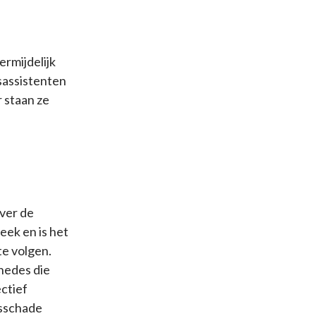
ermijdelijk
sassistenten
r staan ze
over de
eek en is het
te volgen.
snedes die
ectief
dsschade