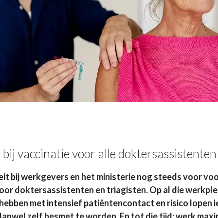
bij vaccinatie voor alle doktersassistenten
t bij werkgevers en het ministerie nog steeds voor voo
voor doktersassistenten en triagisten. Op al die werkpl
 hebben met intensief patiëntencontact en risico lopen 
nwel zelf besmet te worden. En tot die tijd: werk maxim