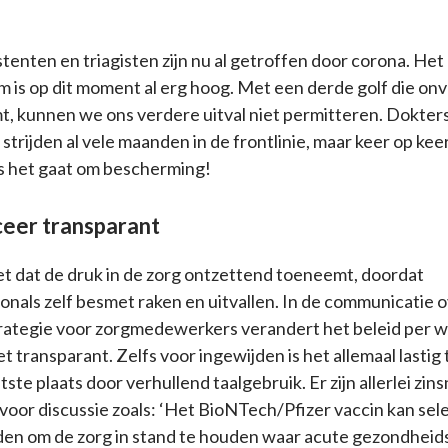
tenten en triagisten zijn nu al getroffen door corona. Het
m is op dit moment al erg hoog. Met een derde golf die onv
t, kunnen we ons verdere uitval niet permitteren. Dokter
 strijden al vele maanden in de frontlinie, maar keer op kee
s het gaat om bescherming!
eer transparant
 dat de druk in de zorg ontzettend toeneemt, doordat
onals zelf besmet raken en uitvallen. In de communicatie 
rategie voor zorgmedewerkers verandert het beleid per w
et transparant. Zelfs voor ingewijden is het allemaal lastig 
atste plaats door verhullend taalgebruik. Er zijn allerlei zin
 voor discussie zoals: ‘Het BioNTech/Pfizer vaccin kan sel
den om de zorg in stand te houden waar acute gezondhei