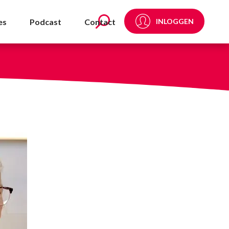
tenten - NVDA
es
Podcast
Contact
INLOGGEN