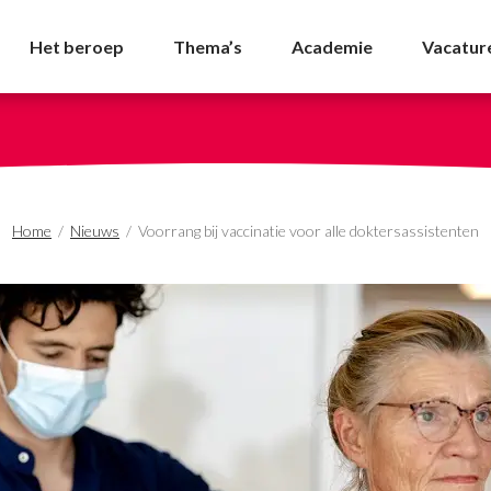
 voor alle doktersassis
Het beroep
Thema’s
Academie
Vacatur
Home
/
Nieuws
/
Voorrang bij vaccinatie voor alle doktersassistenten