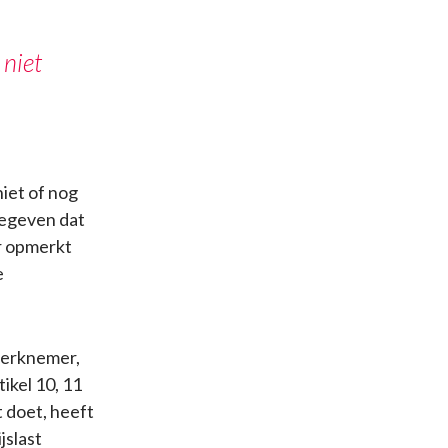
 niet
iet of nog
gegeven dat
er opmerkt
e
 werknemer,
ikel 10, 11
t doet, heeft
jslast