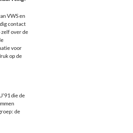
 van VWS en
dig contact
zelf over de
de
natie voor
druk op de
U’91 die de
temmen
groep: de