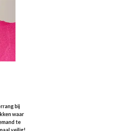
rrang bij
ekken waar
iemand te
aal veilig!