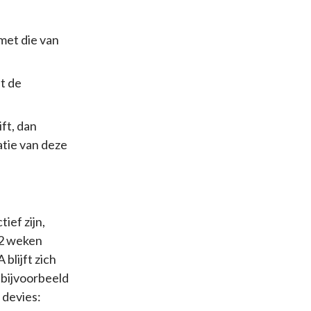
met die van
t de
ft, dan
tie van deze
ief zijn,
12 weken
blijft zich
 bijvoorbeeld
 devies: