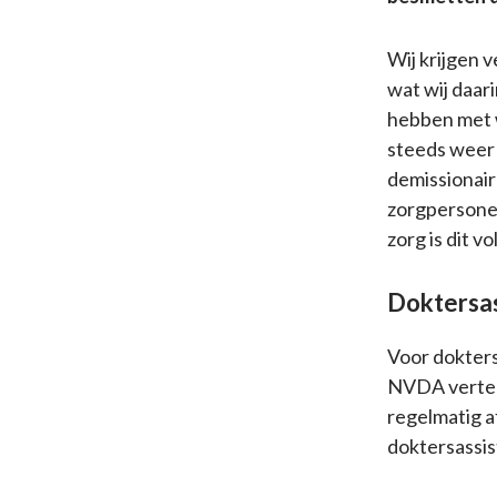
Wij krijgen 
wat wij daar
hebben met 
steeds weer 
demissionair
zorgpersonee
zorg is dit 
Doktersas
Voor dokters
NVDA verteg
regelmatig a
doktersassis