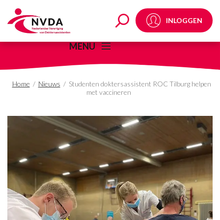
Studenten doktersassi
INLOGGEN
MENU
Home
/
Nieuws
/
Studenten doktersassistent ROC Tilburg helpen
met vaccineren