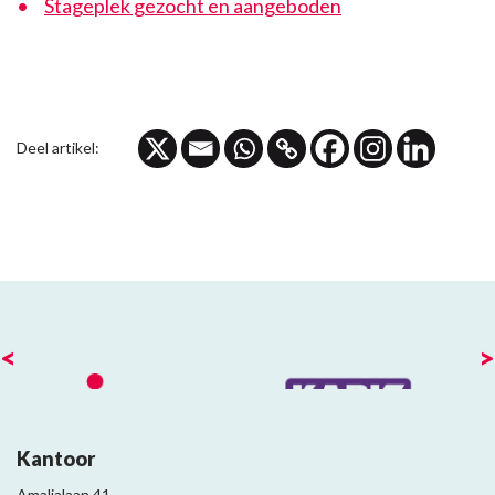
Stageplek gezocht en aangeboden
Deel artikel:
<
>
Kantoor
Amalialaan 41