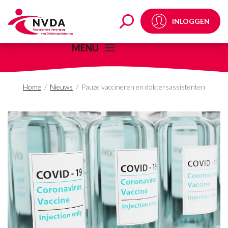
Pauze vaccineren en d
INLOGGEN
MENU
Home
/
Nieuws
/
Pauze vaccineren en doktersassistenten