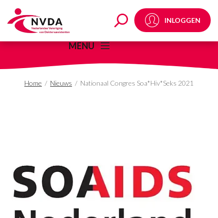
Nationaal Congres Soa
INLOGGEN
MENU
Home
/
Nieuws
/
Nationaal Congres Soa*Hiv*Seks 2021