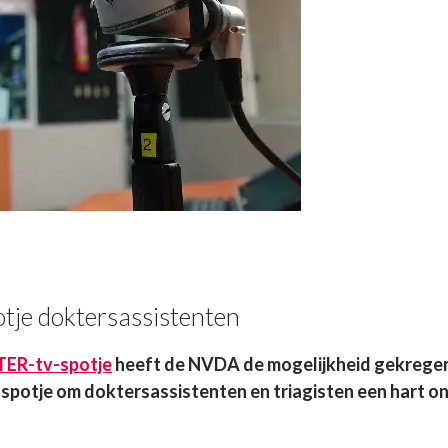
tje doktersassistenten
TER-tv-spotje
heeft de NVDA de mogelijkheid gekrege
spotje om doktersassistenten en triagisten een hart on