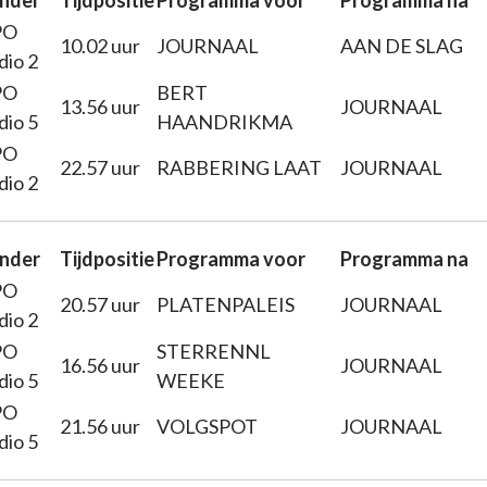
nder
Tijdpositie
Programma voor
Programma na
PO
10.02 uur
JOURNAAL
AAN DE SLAG
dio 2
PO
BERT
13.56 uur
JOURNAAL
dio 5
HAANDRIKMA
PO
22.57 uur
RABBERING LAAT
JOURNAAL
dio 2
nder
Tijdpositie
Programma voor
Programma na
PO
20.57 uur
PLATENPALEIS
JOURNAAL
dio 2
PO
STERRENNL
16.56 uur
JOURNAAL
dio 5
WEEKE
PO
21.56 uur
VOLGSPOT
JOURNAAL
dio 5