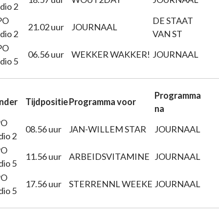
dio 2
PO
DE STAAT
21.02 uur
JOURNAAL
dio 2
VAN ST
PO
06.56 uur
WEKKER WAKKER!
JOURNAAL
dio 5
Programma
nder
Tijdpositie
Programma voor
na
PO
08.56 uur
JAN-WILLEM STAR
JOURNAAL
dio 2
PO
11.56 uur
ARBEIDSVITAMINE
JOURNAAL
dio 5
PO
17.56 uur
STERRENNL WEEKE
JOURNAAL
dio 5