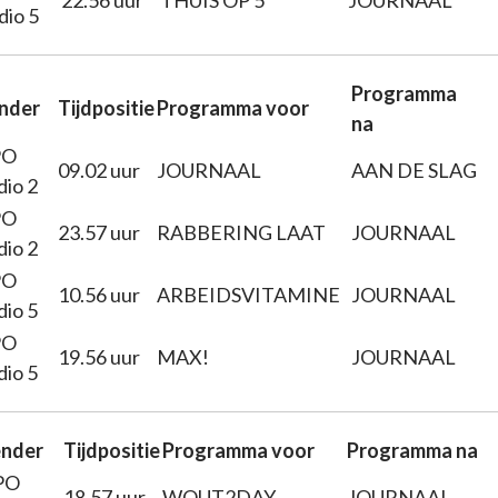
22.56 uur
THUIS OP 5
JOURNAAL
dio 5
Programma
nder
Tijdpositie
Programma voor
na
PO
09.02 uur
JOURNAAL
AAN DE SLAG
dio 2
PO
23.57 uur
RABBERING LAAT
JOURNAAL
dio 2
PO
10.56 uur
ARBEIDSVITAMINE
JOURNAAL
dio 5
PO
19.56 uur
MAX!
JOURNAAL
dio 5
nder
Tijdpositie
Programma voor
Programma na
PO
18.57 uur
WOUT2DAY
JOURNAAL