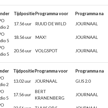
nder
Tijdpositie
Programma voor
Programma na
PO
17.56 uur
RUUD DE WILD
JOURNAAL
dio 2
PO
18.56 uur
MAX!
JOURNAAL
dio 5
PO
20.56 uur
VOLGSPOT
JOURNAAL
dio 5
nder
Tijdpositie
Programma voor
Programma na
PO
13.02 uur
JOURNAAL
GIJS 2.0
dio 2
PO
BERT
17.56 uur
JOURNAAL
dio 5
KRANENBERG
PO