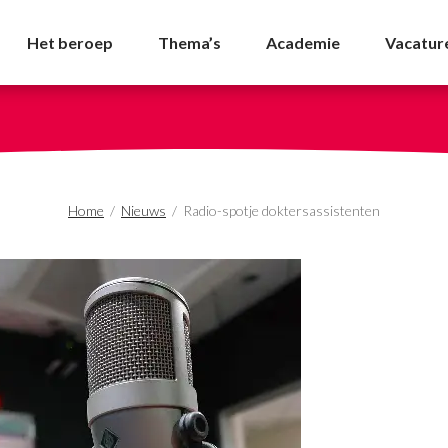
sistenten - NVDA
Het beroep
Thema’s
Academie
Vacatur
Home
/
Nieuws
/
Radio-spotje doktersassistenten