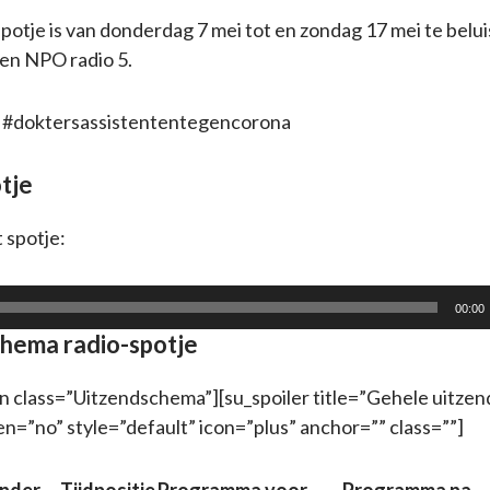
tje is van donderdag 7 mei tot en zondag 17 mei te belu
en NPO radio 5.
d! #doktersassistententegencorona
tje
 spotje:
00:00
hema radio-spotje
n class=”Uitzendschema”][su_spoiler title=”Gehele uitz
en=”no” style=”default” icon=”plus” anchor=”” class=””]