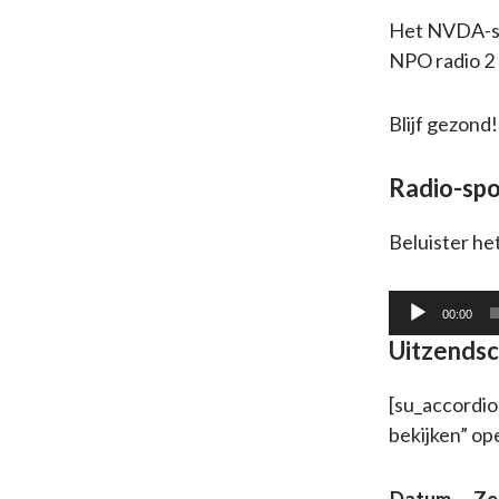
Het NVDA-spo
NPO radio 2 
Blijf gezon
Radio-spo
Beluister het
Audiospeler
00:00
Uitzendsc
[su_accordio
bekijken” op