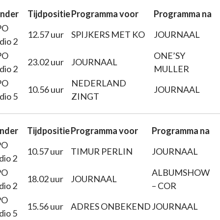
nder
Tijdpositie
Programma voor
Programma na
PO
12.57 uur
SPIJKERS MET KO
JOURNAAL
dio 2
PO
ONE’SY
23.02 uur
JOURNAAL
dio 2
MULLER
PO
NEDERLAND
10.56 uur
JOURNAAL
dio 5
ZINGT
nder
Tijdpositie
Programma voor
Programma na
PO
10.57 uur
TIMUR PERLIN
JOURNAAL
dio 2
PO
ALBUMSHOW
18.02 uur
JOURNAAL
dio 2
– COR
PO
15.56 uur
ADRES ONBEKEND
JOURNAAL
dio 5