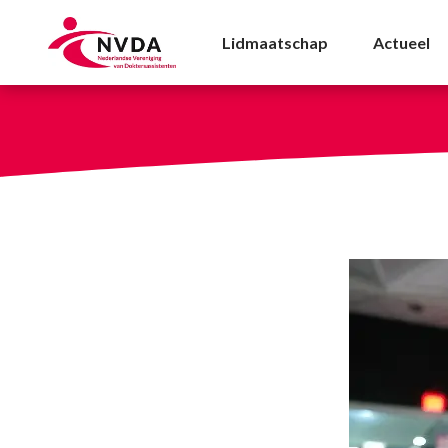
Radio-spotje doktersas
Lidmaatschap
Actueel