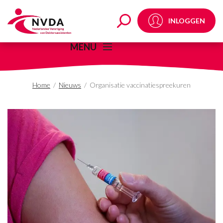
Organisatie vaccinati
INLOGGEN
MENU
Home
/
Nieuws
/
Organisatie vaccinatiespreekuren