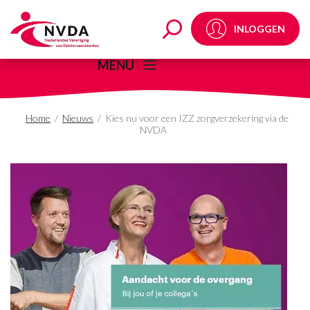
Kies nu voor een IZZ 
INLOGGEN
MENU
Home
/
Nieuws
/
Kies nu voor een IZZ zorgverzekering via de
NVDA