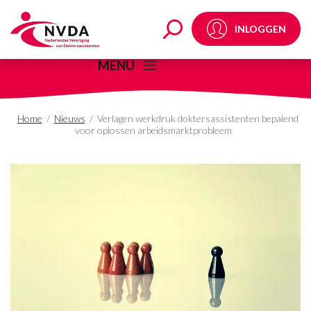
Verlagen werkdruk dok
INLOGGEN
MENU
Home
/
Nieuws
/
Verlagen werkdruk doktersassistenten bepalend
voor oplossen arbeidsmarktprobleem