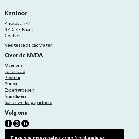
Kantoor
Amalialaan 41
3743 KE Baarn
Contact
Veelgestelde cao vragen
Over de NVDA
Over ons
Ledenraad
Bestuur
Bureau
Expertgroepen
Vrijwilligers
Samenwerkingspartners
Volg ons
Nieuwsbrief
Deze site maakt gebruik van functionele en