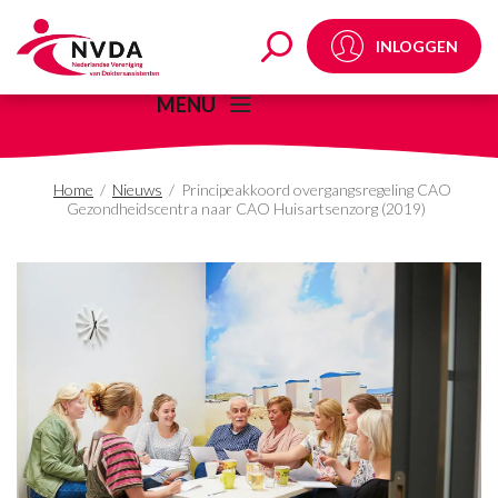
Principeakkoord overg
INLOGGEN
MENU
Home
/
Nieuws
/
Principeakkoord overgangsregeling CAO
Gezondheidscentra naar CAO Huisartsenzorg (2019)