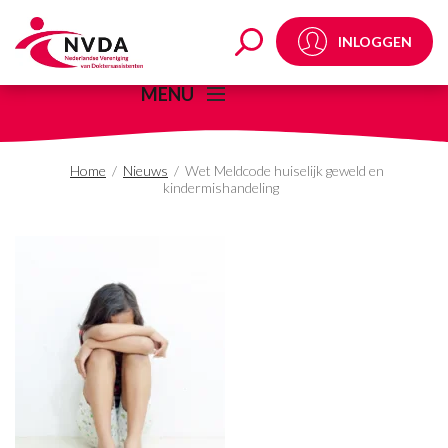
Wet Meldcode huiselij
INLOGGEN
MENU
Home
/
Nieuws
/
Wet Meldcode huiselijk geweld en
kindermishandeling