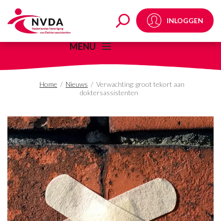
Verwachting: groot tek
INLOGGEN
MENU
Home
/
Nieuws
/
Verwachting: groot tekort aan
doktersassistenten