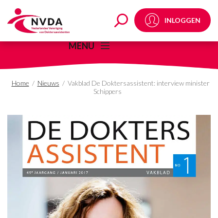
Vakblad De Doktersassi
INLOGGEN
MENU
Home
/
Nieuws
/
Vakblad De Doktersassistent: interview minister
Schippers