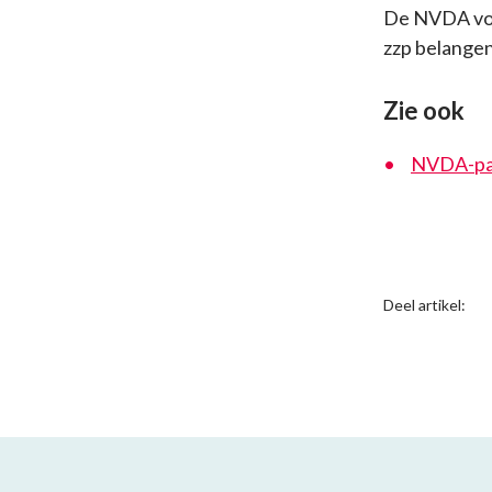
De NVDA volg
zzp belangen
Zie ook
NVDA-pa
Deel artikel: