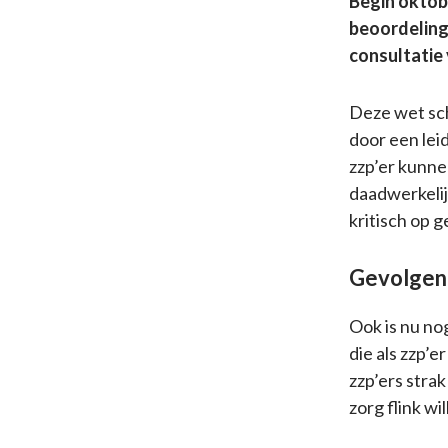
Begin oktobe
beoordeling
consultatie
Deze wet sch
door een lei
zzp’er kunne
daadwerkelijk
kritisch op 
Gevolgen 
Ook is nu no
die als zzp’e
zzp’ers stra
zorg flink wi