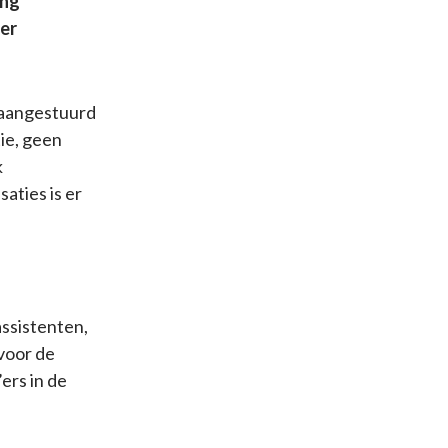
ing
ter
n aangestuurd
ie, geen
k
aties is er
assistenten,
 voor de
ers in de