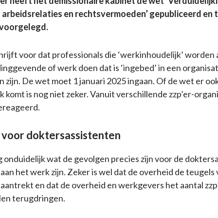
r heeft het demissionaire kabinet de wet ‘Verduidelijk
 arbeidsrelaties en rechtsvermoeden’ gepubliceerd en 
 voorgelegd.
rijft voor dat professionals die ‘werkinhoudelijk’ worde
dinggevende of werk doen dat is ‘ingebed’ in een organisat
n zijn. De wet moet 1 januari 2025 ingaan. Of de wet er oo
 komt is nog niet zeker. Vanuit verschillende zzp’er-organis
gereageerd.
voor doktersassistenten
g onduidelijk wat de gevolgen precies zijn voor de dokters
r aan het werk zijn. Zeker is wel dat de overheid de teugels
k aantrekt en dat de overheid en werkgevers het aantal zzp’
llen terugdringen.