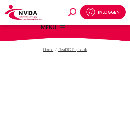
- NVDA
INLOGGEN
MENU
Home
/
Real3D Flipbook