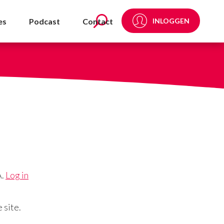
es
Podcast
Contact
INLOGGEN
A.
Log in
 site.