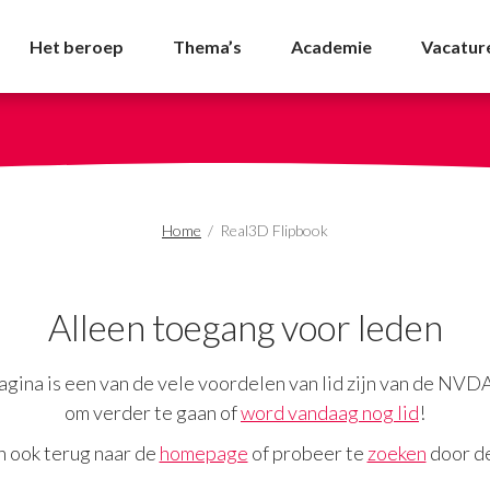
ok - NVDA
Het beroep
Thema’s
Academie
Vacatur
Home
/
Real3D Flipbook
Alleen toegang voor leden
gina is een van de vele voordelen van lid zijn van de NVD
om verder te gaan of
word vandaag nog lid
!
n ook terug naar de
homepage
of probeer te
zoeken
door de