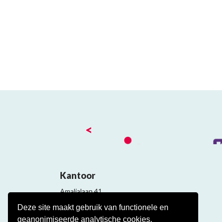
<
Kantoor
Amalialaan 41
3743 KE Baarn
Deze site maakt gebruik van functionele en
Contact
geanonimiseerde analytische cookies.