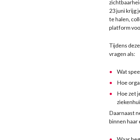
zichtbaarhei
23 juni krijg
te halen, co
platform voo
Tijdens deze
vragen als:
Wat speelt
Hoe organ
Hoe zet j
ziekenhui
Daarnaast ne
binnen haar 
Waar beg