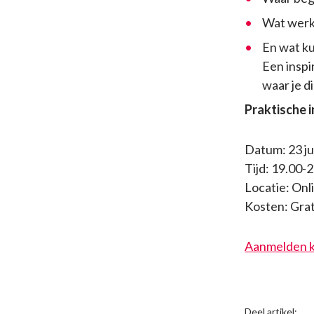
Wat werk
En wat ku
Een inspi
waar je d
Praktische 
Datum: 23 ju
Tijd: 19.00-
Locatie: Onl
Kosten: Grat
Aanmelden k
Deel artikel: