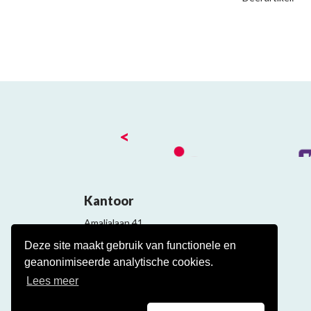
<
Kantoor
Amalialaan 41
3743 KE Baarn
Deze site maakt gebruik van functionele en
Contact
geanonimiseerde analytische cookies.
Veelgestelde cao vragen
Lees meer