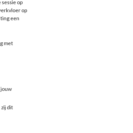
 sessie op
 werkvloer op
hting een
ag met
n jouw
ij dit