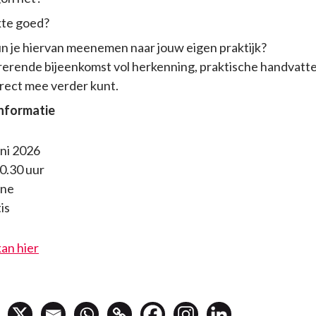
te goed?
n je hiervan meenemen naar jouw eigen praktijk?
rerende bijeenkomst vol herkenning, praktische handvatt
irect mee verder kunt.
informatie
ni 2026
20.30 uur
ine
is
an hier