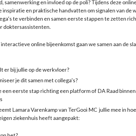
d, samenwerking en invloed op de poli? Tijdens deze online
 je inspiratie en praktische handvatten om signalen van de
llega’s te verbinden en samen eerste stappen te zetten ric
r doktersassistenten.
 interactieve online bijeenkomst gaan we samen aan de sl
 er bij jullie op de werkvloer?
iseer je dit samen met collega’s?
e een eerste stap richting een platform of DA Raad binne
s
emt Lamara Varenkamp van TerGooi MC jullie mee in hoe z
eigen ziekenhuis heeft aangepakt:
on het?