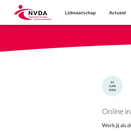
Online inspiratiesessie
Lidmaatschap
Actueel
23
JUNI
2026
Online in
Werk jij als