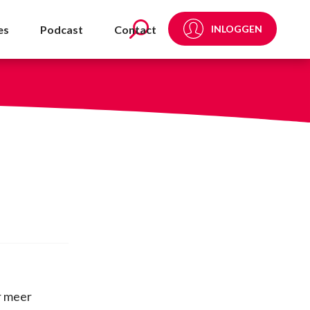
oli - NVDA
es
Podcast
Contact
INLOGGEN
r meer