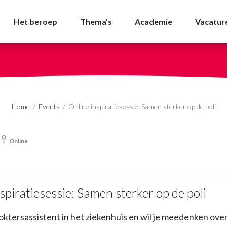
: Samen sterker op de p
Het beroep
Thema’s
Academie
Vacatur
Home
/
Events
/
Online inspiratiesessie: Samen sterker op de poli
Online
spiratiesessie: Samen sterker op de poli
 doktersassistent in het ziekenhuis en wil je meedenken ove