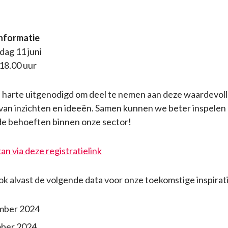
informatie
ag 11 juni
 18.00 uur
van harte uitgenodigd om deel te nemen aan deze waardevol
 van inzichten en ideeën. Samen kunnen we beter inspelen
e behoeften binnen onze sector!
n via deze registratielink
k alvast de volgende data voor onze toekomstige inspirat
mber 2024
ber 2024