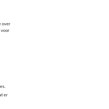
e over
 voor
es.
at er