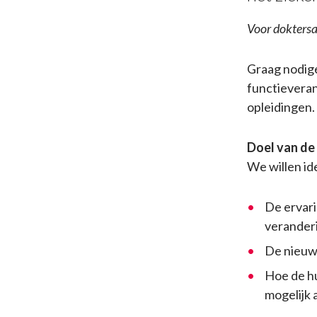
Voor doktersa
Graag nodigen
functieveran
opleidingen.
Doel van de
We willen id
De ervari
veranderi
De nieuwe
Hoe de hu
mogelijk