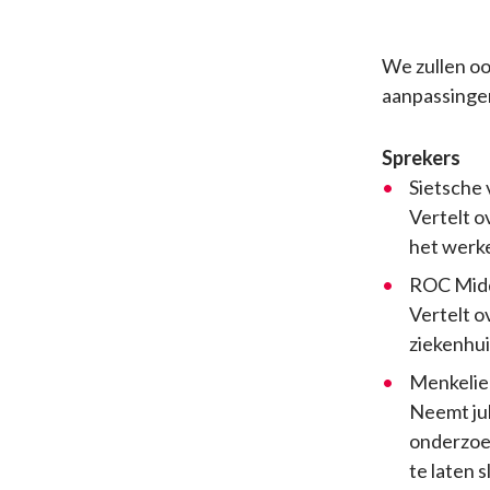
We zullen oo
aanpassingen 
Sprekers
Sietsche
Vertelt o
het werke
ROC Mid
Vertelt o
ziekenhu
Menkelie
Neemt jul
onderzoek
te laten s