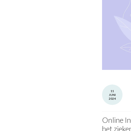
11
JUNI
2024
Online In
het zieke