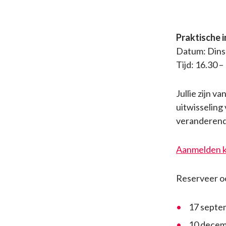
Praktische 
Datum: Dinsd
Tijd: 16.30 –
Jullie zijn 
uitwisseling
veranderend
Aanmelden ka
Reserveer oo
17 septe
10 decem