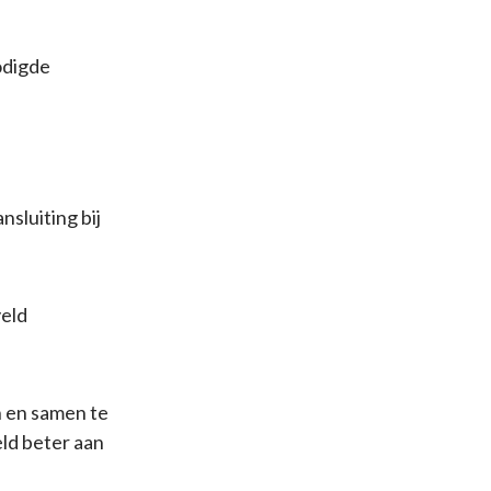
odigde
sluiting bij
veld
n en samen te
ld beter aan