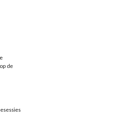
le
 op de
iesessies