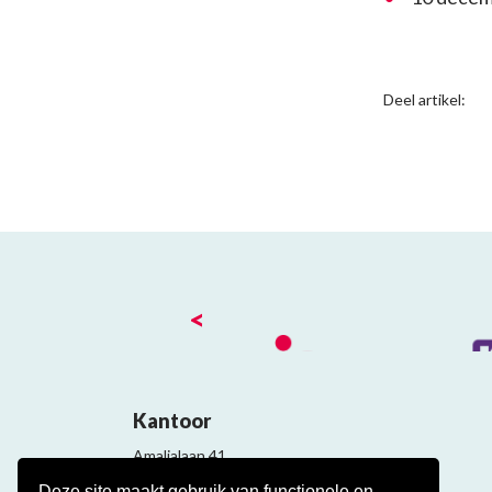
Deel artikel:
<
Kantoor
Amalialaan 41
3743 KE Baarn
Deze site maakt gebruik van functionele en