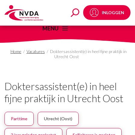
Doktersassistent(e) in 
INLOGGEN
MENU
Home
/
Vacatures
/
Doktersassistent(e) in heel fijne praktijk in
Utrecht Oost
Doktersassistent(e) in heel
fijne praktijk in Utrecht Oost
Parttime
Utrecht (Oost)
2 jaar geleden geplaatst
Solliciteren is gesloten