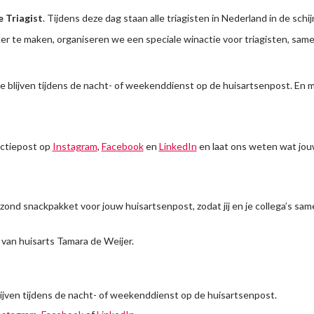
e Triagist
. Tijdens deze dag staan alle triagisten in Nederland in de schi
aler te maken, organiseren we een speciale winactie voor triagisten, s
te blijven tijdens de nacht- of weekenddienst op de huisartsenpost. En
actiepost op
Instagram
,
Facebook
en
LinkedIn
en laat ons weten wat jouw 
zond snackpakket voor jouw huisartsenpost, zodat jij en je collega’s s
 van huisarts Tamara de Weijer.
lijven tijdens de nacht- of weekenddienst op de huisartsenpost.