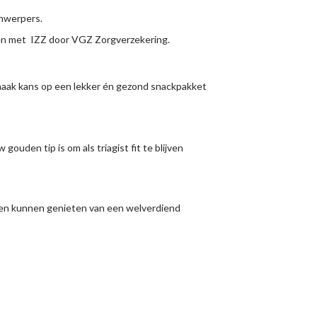
jnwerpers.
amen met IZZ door VGZ Zorgverzekering.
 maak kans op een lekker én gezond snackpakket
gouden tip is om als triagist fit te blijven
amen kunnen genieten van een welverdiend