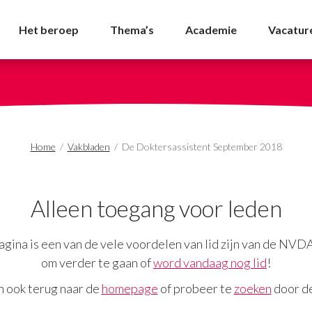
September 2018 - NVDA
Het beroep
Thema’s
Academie
Vacatur
Home
/
Vakbladen
/
De Doktersassistent September 2018
Alleen toegang voor leden
gina is een van de vele voordelen van lid zijn van de NVD
om verder te gaan of
word vandaag nog lid
!
n ook terug naar de
homepage
of probeer te
zoeken
door de