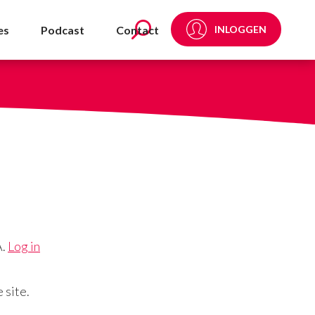
es
Podcast
Contact
INLOGGEN
A.
Log in
 site.