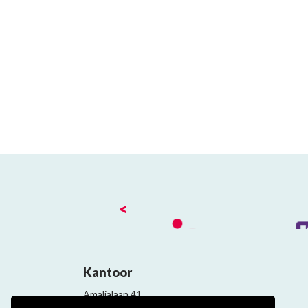
<
Kantoor
Amalialaan 41
3743 KE Baarn