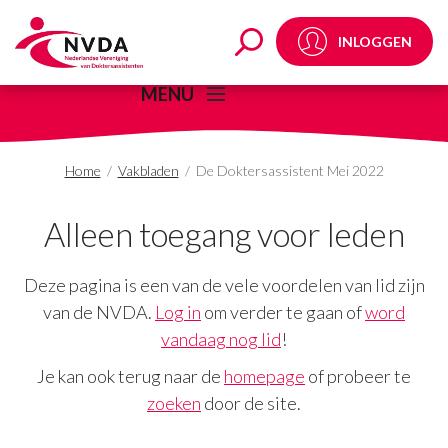
De Doktersassistent 
INLOGGEN
MENU
Home
/
Vakbladen
/
De Doktersassistent Mei 2022
Alleen toegang voor leden
Deze pagina is een van de vele voordelen van lid zijn
van de NVDA.
Log in
om verder te gaan of
word
vandaag nog lid
!
Je kan ook terug naar de
homepage
of probeer te
zoeken
door de site.