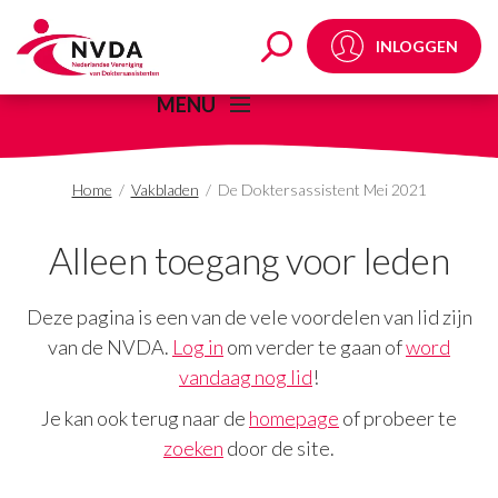
De Doktersassistent 
INLOGGEN
MENU
Home
/
Vakbladen
/
De Doktersassistent Mei 2021
Alleen toegang voor leden
Deze pagina is een van de vele voordelen van lid zijn
van de NVDA.
Log in
om verder te gaan of
word
vandaag nog lid
!
Je kan ook terug naar de
homepage
of probeer te
zoeken
door de site.