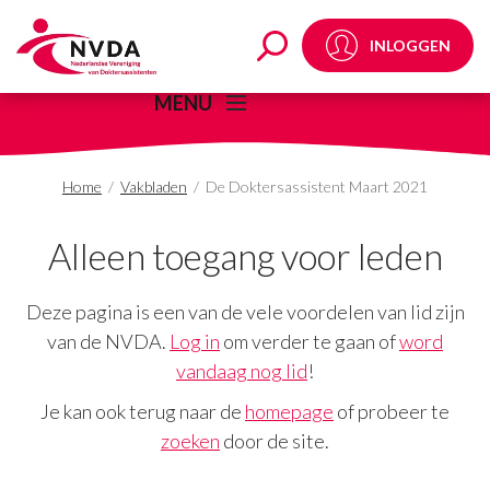
De Doktersassistent 
INLOGGEN
MENU
Home
/
Vakbladen
/
De Doktersassistent Maart 2021
Alleen toegang voor leden
Deze pagina is een van de vele voordelen van lid zijn
van de NVDA.
Log in
om verder te gaan of
word
vandaag nog lid
!
Je kan ook terug naar de
homepage
of probeer te
zoeken
door de site.