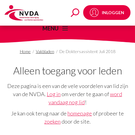
De Doktersassistent J
INLOGGEN
MENU
Home
/
Vakbladen
/
De Doktersassistent Juli 2018
Alleen toegang voor leden
Deze pagina is een van de vele voordelen van lid zijn
van de NVDA.
Log in
om verder te gaan of
word
vandaag nog lid
!
Je kan ook terug naar de
homepage
of probeer te
zoeken
door de site.