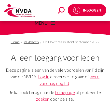
De Doktersassistent 
INLOGGEN
MENU
Home
/
Vakbladen
/
De Doktersassistent september 2022
Alleen toegang voor leden
Deze pagina is een van de vele voordelen van lid zijn
van de NVDA.
Log in
om verder te gaan of
word
vandaag nog lid
!
Je kan ook terug naar de
homepage
of probeer te
zoeken
door de site.