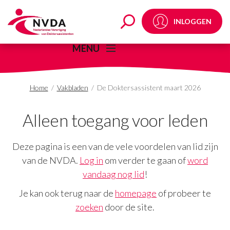
De Doktersassistent m
INLOGGEN
MENU
Home
/
Vakbladen
/
De Doktersassistent maart 2026
Alleen toegang voor leden
Deze pagina is een van de vele voordelen van lid zijn
van de NVDA.
Log in
om verder te gaan of
word
vandaag nog lid
!
Je kan ook terug naar de
homepage
of probeer te
zoeken
door de site.