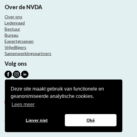
Over de NVDA
Over ons
Ledenraad
Bestuur
Bureau
Expertgroepen
Vrijwilligers
Samenwerkingspartners
Volg ons
Nieuwsbrief
Deze site maakt gebruik van functionele en
geanonimiseerde analytische cookies.
Meld je aan
Lees meer
Liever niet
Oké
Website ontwikkeling door Eenvoud.