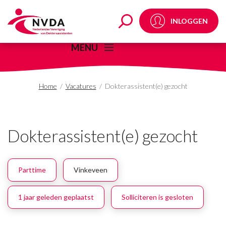
Dokterassistent(e) ge
INLOGGEN
MENU
Home
/
Vacatures
/
Dokterassistent(e) gezocht
Dokterassistent(e) gezocht
Parttime
Vinkeveen
1 jaar geleden geplaatst
Solliciteren is gesloten