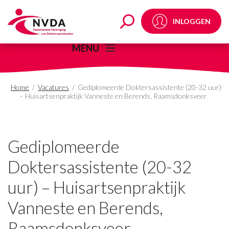
Gediplomeerde Dokters
INLOGGEN
MENU
Home
/
Vacatures
/
Gediplomeerde Doktersassistente (20-32 uur)
– Huisartsenpraktijk Vanneste en Berends, Raamsdonksveer
Gediplomeerde
Doktersassistente (20-32
uur) – Huisartsenpraktijk
Vanneste en Berends,
Raamsdonksveer