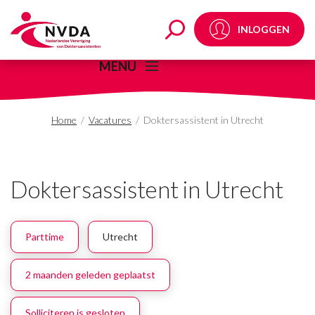
Doktersassistent in Ut
INLOGGEN
MENU
Home
/
Vacatures
/
Doktersassistent in Utrecht
Doktersassistent in Utrecht
Parttime
Utrecht
2 maanden geleden geplaatst
Solliciteren is gesloten