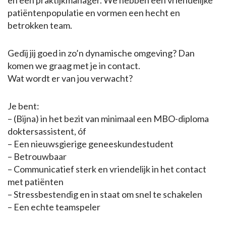
en een praktijkmanager. We hebben een vriendelijke
patiëntenpopulatie en vormen een hecht en
betrokken team.
Gedij jij goed in zo’n dynamische omgeving? Dan
komen we graag met je in contact.
Wat wordt er van jou verwacht?
Je bent:
– (Bijna) in het bezit van minimaal een MBO-diploma
doktersassistent, óf
– Een nieuwsgierige geneeskundestudent
– Betrouwbaar
– Communicatief sterk en vriendelijk in het contact
met patiënten
– Stressbestendig en in staat om snel te schakelen
– Een echte teamspeler