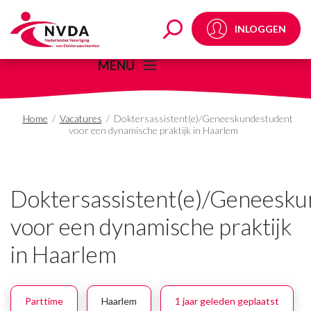
Doktersassistent(e)/G
INLOGGEN
MENU
Home
/
Vacatures
/
Doktersassistent(e)/Geneeskundestudent
voor een dynamische praktijk in Haarlem
Doktersassistent(e)/Geneesk
voor een dynamische praktijk
in Haarlem
Parttime
Haarlem
1 jaar geleden geplaatst