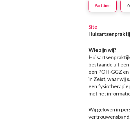
Parttime
Z
Site
Huisartsenprakti
Wie zijn wij?
Huisartsenpraktijk
bestaande uit een
een POH-GGZ en e
in Zeist, waar wi
een fysiotherapie
met het informat
Wij geloven in per
vertrouwensband. G