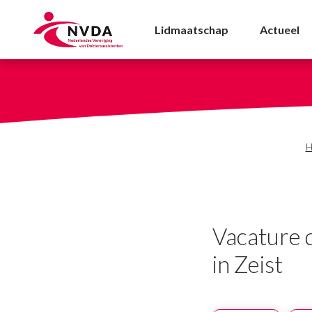
Vacature doktersassiste
Lidmaatschap
Actueel
H
Vacature d
in Zeist