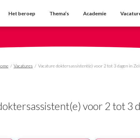
nt(e) voor 2 tot 3 dage
Het beroep
Thema’s
Academie
Vacatur
ome
/
Vacatures
/
Vacature doktersassistent(e) voor 2 tot 3 dagen in Zei
oktersassistent(e) voor 2 tot 3 