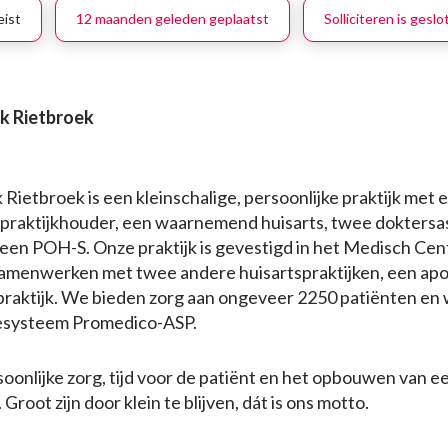
eist
12 maanden geleden geplaatst
Solliciteren is gesl
jk Rietbroek
 Rietbroek is een kleinschalige, persoonlijke praktijk met
 praktijkhouder, een waarnemend huisarts, twee doktersa
en POH-S. Onze praktijk is gevestigd in het Medisch Ce
j samenwerken met twee andere huisartspraktijken, een ap
praktijk. We bieden zorg aan ongeveer 2250 patiënten en
iesysteem Promedico-ASP.
soonlijke zorg, tijd voor de patiënt en het opbouwen van e
root zijn door klein te blijven, dát is ons motto.