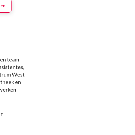
oten
 een team
ssistentes,
ntrum West
otheek en
 werken
en