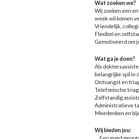
Wat zoeken we?
Wij zoeken een ent
week wil komen ve
Vriendelijk, colle
Flexibel en zelfsta
Gemotiveerd om jez
Wat ga je doen?
Als doktersassist
belangrijke spil i
Ontvangst en triag
Telefonische triag
Zelfstandig assis
Administratieve t
Meedenken en bijd
Wij bieden jou:
Een goed georga