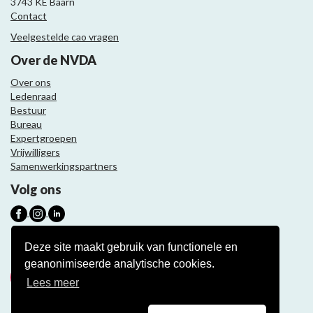
3743 KE Baarn
Contact
Veelgestelde cao vragen
Over de NVDA
Over ons
Ledenraad
Bestuur
Bureau
Expertgroepen
Vrijwilligers
Samenwerkingspartners
Volg ons
Nieuwsbrief
Deze site maakt gebruik van functionele en
geanonimiseerde analytische cookies.
Meld je aan
Lees meer