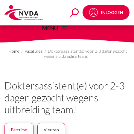
Doktersassistent(e) vo
INLOGGEN
MENU
Home
/
Vacatures
/
Doktersassistent(e) voor 2-3 dagen gezocht
wegens uitbreiding team!
Doktersassistent(e) voor 2-3
dagen gezocht wegens
uitbreiding team!
Parttime
Vleuten