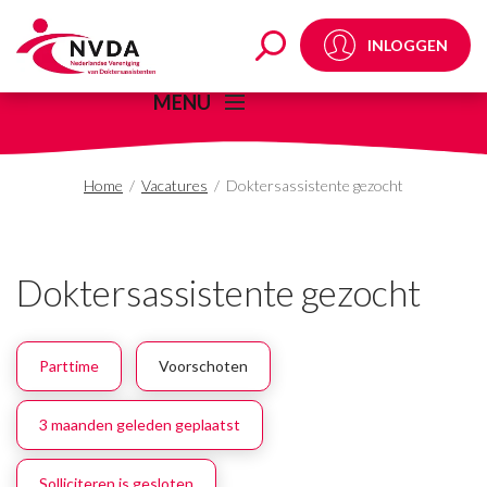
Doktersassistente gez
INLOGGEN
MENU
Home
/
Vacatures
/
Doktersassistente gezocht
Doktersassistente gezocht
Parttime
Voorschoten
3 maanden geleden geplaatst
Solliciteren is gesloten