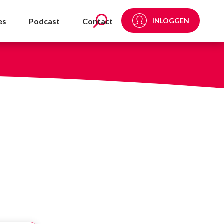
endaal - NVDA
es
Podcast
Contact
INLOGGEN