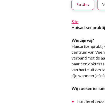
Parttime
V
Site
Huisartsenprakti
Wie zijn wij?
Huisartsenpraktijk
centrum van Veene
verband met de aan
naar een doktersa
van harte uit om t
zijn wanneer je in
Wij zoeken iemand
hart heeft voor