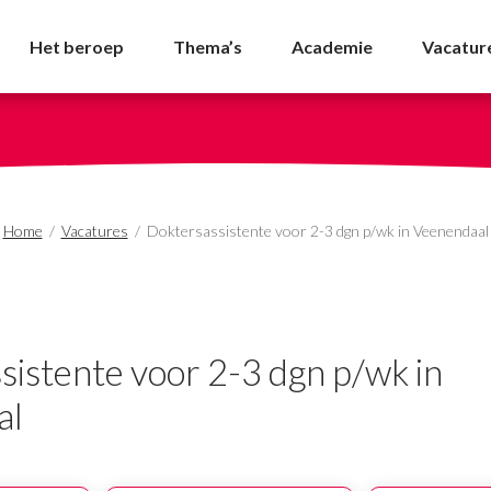
r 2-3 dgn p/wk in Veen
Het beroep
Thema’s
Academie
Vacatur
Home
/
Vacatures
/
Doktersassistente voor 2-3 dgn p/wk in Veenendaal
sistente voor 2-3 dgn p/wk in
al