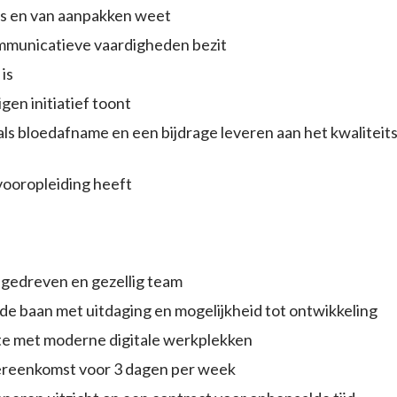
 is en van aanpakken weet
mmunicatieve vaardigheden bezit
 is
en initiatief toont
oals bloedafname en een bijdrage leveren aan het kwalitei
vooropleiding heeft
n gedreven en gezellig team
de baan met uitdaging en mogelijkheid tot ontwikkeling
te met moderne digitale werkplekken
ereenkomst voor 3 dagen per week