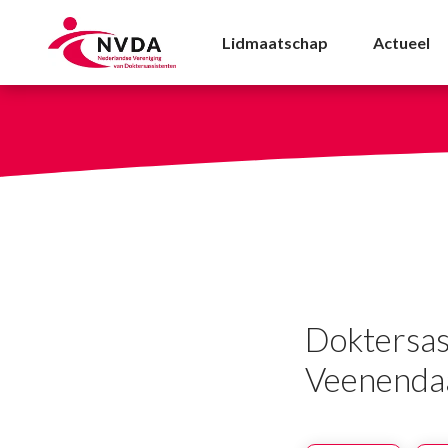
Doktersassistente voo
Lidmaatschap
Actueel
Doktersas
Veenenda