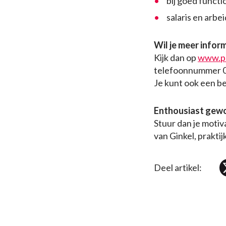
bij goed functi
salaris en arb
Wil je meer infor
Kijk dan op
www.pr
telefoonnummer 03
Je kunt ook een b
Enthousiast gew
Stuur dan je motiv
van Ginkel, prakti
Deel artikel: