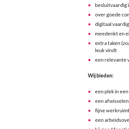
besluitvaardig
over goede co
digitaal vaardig
meedenkt en eig
extra taken (z
leuk vindt
een relevante 
Wij bieden:
een plek in ee
een afwisselen
fijne werkruim
een arbeidsov