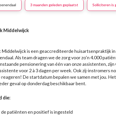
eenendaal
3 maanden geleden geplaatst
Solliciteren is
jk Middelwijck
 Middelwijck is een geaccrediteerde huisartsenpraktijk in
ndaal. Als team dragen we de zorg voor zo’n 4.000 patiën
staande pensionering van één van onze assistenten, zijn 
ssistente voor 2 à 3 dagen per week. Ook zij-instromers n
e reageren! De startdatum bepalen we samen met jou. Het 
 ieder geval op donderdag beschikbaar bent.
 die:
 de patiënten en positief is ingesteld