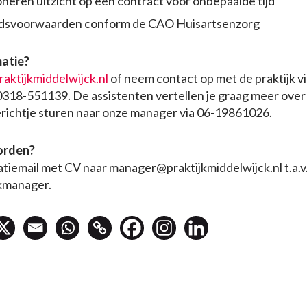
oneren uitzicht op een contract voor onbepaalde tijd
eidsvoorwaarden conform de CAO Huisartsenzorg
matie?
aktijkmiddelwijck.nl
of neem contact op met de praktijk v
18-551139. De assistenten vertellen je graag meer over
erichtje sturen naar onze manager via 06-19861026.
orden?
atiemail met CV naar manager@praktijkmiddelwijck.nl t.a.v
jkmanager.