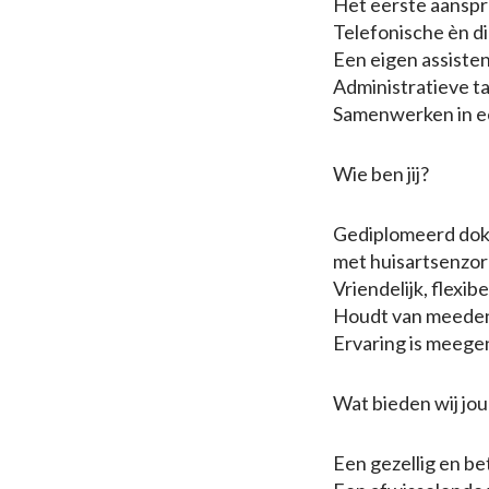
Het eerste aanspr
Telefonische èn di
Een eigen assiste
Administratieve t
Samenwerken in ee
Wie ben jij?
Gediplomeerd dokte
met huisartsenzo
Vriendelijk, flexibe
Houdt van meede
Ervaring is meege
Wat bieden wij jou
Een gezellig en b