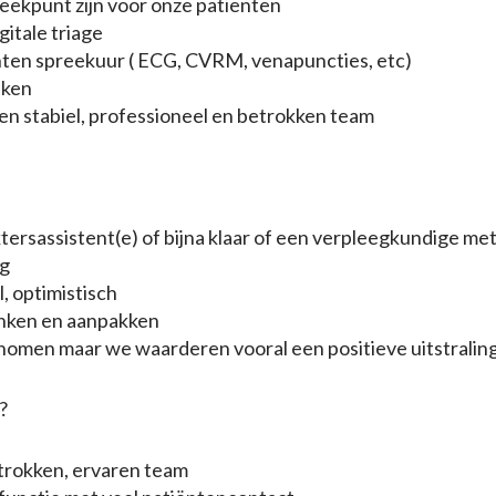
eekpunt zijn voor onze patiënten
gitale triage
nten spreekuur ( ECG, CVRM, venapuncties, etc)
aken
n stabiel, professioneel en betrokken team
rsassistent(e) of bijna klaar of een verpleegkundige met 
rg
l, optimistisch
nken en aanpakken
nomen maar we waarderen vooral een positieve uitstralin
?
etrokken, ervaren team