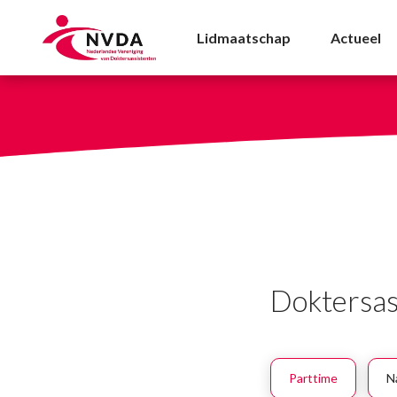
Doktersassistente voo
Lidmaatschap
Actueel
Doktersas
Parttime
N