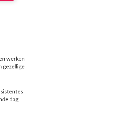
g en werken
n gezellige
ssistentes
ende dag