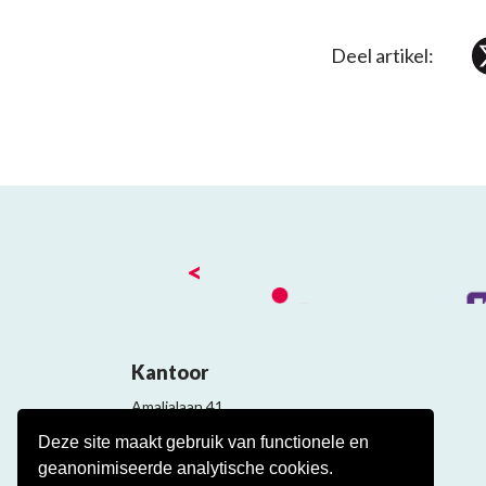
Deel artikel:
<
Kantoor
Amalialaan 41
3743 KE Baarn
Deze site maakt gebruik van functionele en
Contact
geanonimiseerde analytische cookies.
Veelgestelde cao vragen