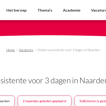
r 3 dagen in Naarden -
Het beroep
Thema’s
Academie
Vacatur
Home
/
Vacatures
/
Doktersassistente voor 3 dagen in Naarden
sistente voor 3 dagen in Naarde
aarden
2 maanden geleden geplaatst
Solliciteren is ge