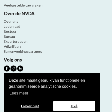
Veelgestelde cao vragen
Over de NVDA
Over ons
Ledenraad
Bestuur
Bureau
Expertgroepen
Vrijwilligers
Samenwerkingspartners
Volg ons
Nieuwsbrief
Deze site maakt gebruik van functionele en
geanonimiseerde analytische cookies.
Meld je aan
Lees meer
Liever niet
Oké
Website ontwikkeling door Eenvoud.