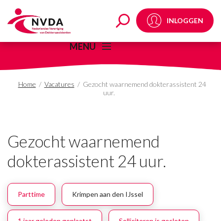
Gezocht waarnemend do
INLOGGEN
MENU
Home
/
Vacatures
/
Gezocht waarnemend dokterassistent 24
uur.
Gezocht waarnemend
dokterassistent 24 uur.
Parttime
Krimpen aan den IJssel
1 jaar geleden geplaatst
Solliciteren is gesloten