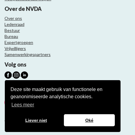
Over de NVDA
Over ons
Ledenraad
Bestuur
Bureau
Expertgroepen
Vrijwilligers
Samenwerkingspartners
Volg ons
Nieuwsbrief
Deze site maakt gebruik van functionele en
geanonimiseerde analytische cookies.
Meld je aan
Lees meer
Liever niet
Oké
Website ontwikkeling door Eenvoud.