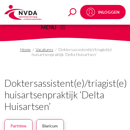
Doktersassistent(e)/tri
INLOGGEN
MENU
Home
/
Vacatures
/
Doktersassistent(e)/triagist(e)
huisartsenpraktijk ‘Delta Huisartsen’
Doktersassistent(e)/triagist(e)
huisartsenpraktijk ‘Delta
Huisartsen’
Parttime
Blaricum