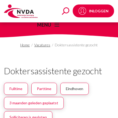
Doktersassistente gez
INLOGGEN
MENU
Home
/
Vacatures
/
Doktersassistente gezocht
Doktersassistente gezocht
Fulltime
Parttime
Eindhoven
3 maanden geleden geplaatst
Solliciteren is gesloten