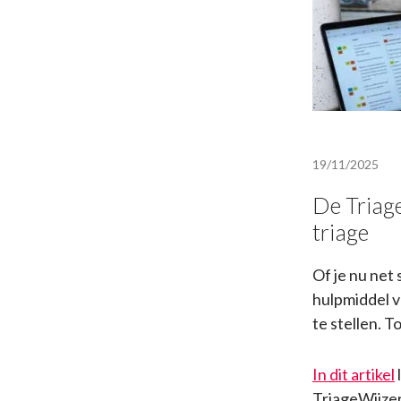
19/11/2025
De Triage
triage
Of je nu net 
hulpmiddel v
te stellen. T
In dit artikel
TriageWijzer 