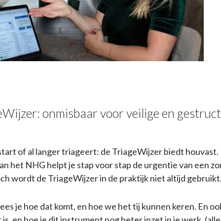
Wijzer: onmisbaar voor veilige en gestruc
start of al langer
triageert
: de
TriageWijzer
biedt houvast.
an het NHG helpt je stap voor stap de urgentie van een zo
och wordt de TriageWijzer in de praktijk niet altijd gebruikt
lees je hoe dat komt, en hoe we het tij kunnen keren. En o
is, en hoe je dit instrument nog beter inzet in je werk. (all