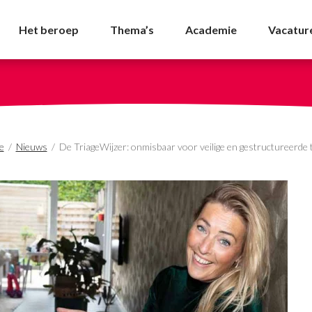
baar voor veilige en ge
Het beroep
Thema’s
Academie
Vacatur
e
/
Nieuws
/
De TriageWijzer: onmisbaar voor veilige en gestructureerde 