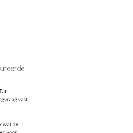
tureerde
Dit
rgvraag vast
.
ok wat de
een voor