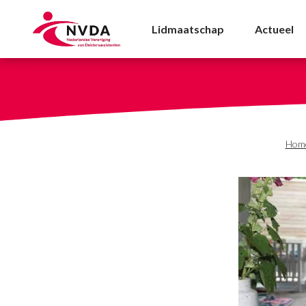
De TriageWijzer: onmis
Lidmaatschap
Actueel
Hom