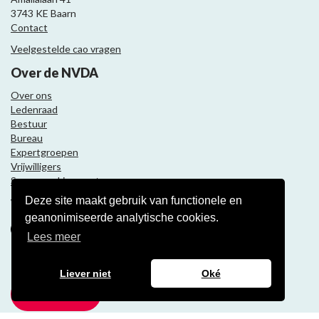
3743 KE Baarn
Contact
Veelgestelde cao vragen
Over de NVDA
Over ons
Ledenraad
Bestuur
Bureau
Expertgroepen
Vrijwilligers
Samenwerkingspartners
Deze site maakt gebruik van functionele en
Volg ons
geanonimiseerde analytische cookies.
Lees meer
Nieuwsbrief
Liever niet
Oké
Meld je aan