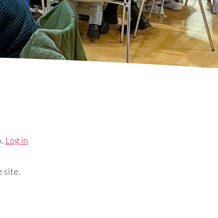
A.
Log in
 site.