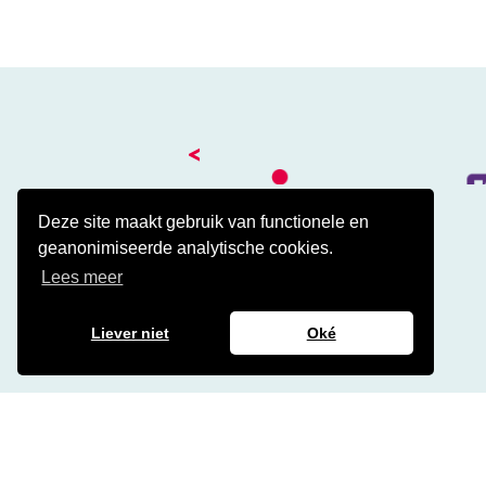
<
Deze site maakt gebruik van functionele en
geanonimiseerde analytische cookies.
Kantoor
Lees meer
Amalialaan 41
3743 KE Baarn
Contact
Liever niet
Oké
Veelgestelde cao vragen